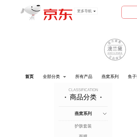
更多导航
服装城
食品
金融
首页
全部分类
所有产品
燕窝系列
鱼子
CLASSIFICATION
商品分类
燕窝系列
护肤套装
面膜