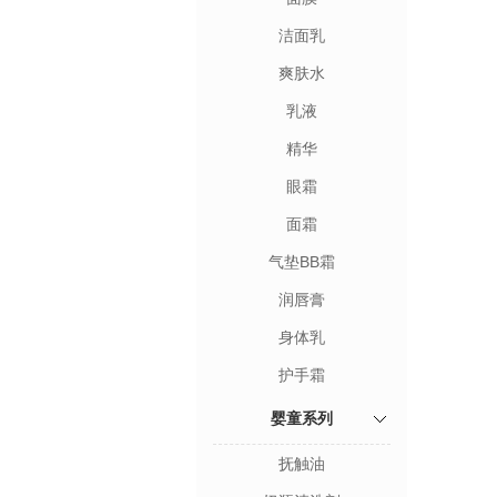
洁面乳
爽肤水
乳液
精华
眼霜
面霜
气垫BB霜
润唇膏
身体乳
护手霜
婴童系列
抚触油