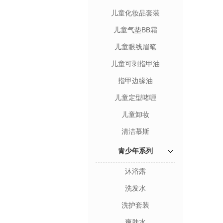
儿童化妆品套装
儿童气垫BB霜
儿童眼线眉笔
儿童可剥指甲油
指甲边缘油
儿童定型啫喱
儿童卸妆
清洁慕斯
青少年系列
沐浴露
洗发水
洗护套装
爽肤水